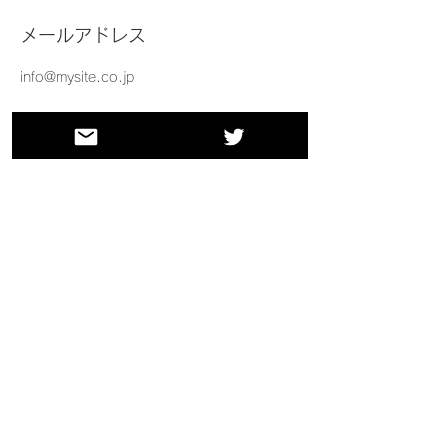
メールアドレス
info@mysite.co.jp
返品・交換・キャンセル等
返品期限：商品到着より7日以内
返品時の送料負担：初期不良の場合は
当店負担、お客様都合の場合はお客様
にて送料をご負担ください。
資格・免許