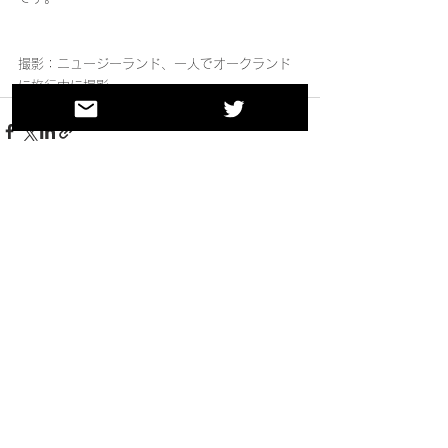
撮影：ニュージーランド、一人でオークランド
に旅行中に撮影
すべて表示
最新記事